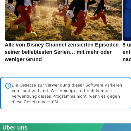
Alle von Disney Channel zensierten Episoden
5 u
seiner beliebtesten Serien… mit mehr oder
ent
weniger Grund
nac
Die Gesetze zur Verwendung dieser Software variieren
von Land zu Land. Wir ermutigen oder dulden die
Verwendung dieses Programms nicht, wenn es gegen
diese Gesetze verstößt.
Über uns