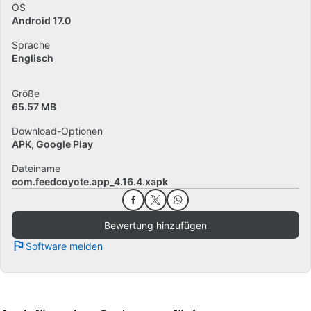
OS
Android 17.0
Sprache
Englisch
Größe
65.57 MB
Download-Optionen
APK, Google Play
Dateiname
com.feedcoyote.app_4.16.4.xapk
Bewertung hinzufügen
Software melden